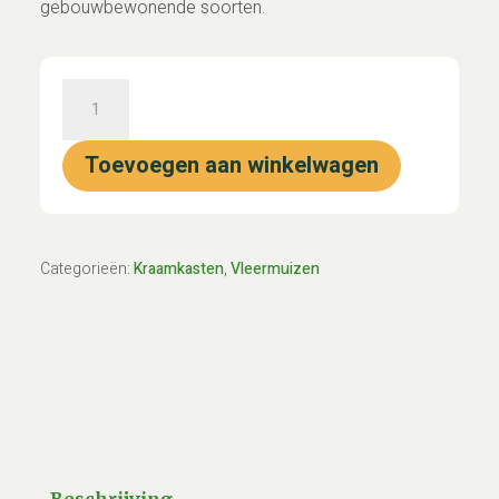
gebouwbewonende soorten.
Kraamkast
"Donkergrijs"
Verticaal
Toevoegen aan winkelwagen
(Kurk)
aantal
Categorieën:
Kraamkasten
,
Vleermuizen
Beschrijving