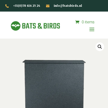
+31(0)78 616 25 24
info@batsbirds.nl


0 items