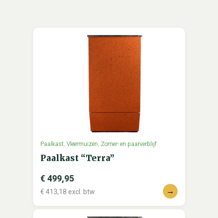
Paalkast
,
Vleermuizen
,
Zomer- en paarverblijf
Paalkast “Terra”
€
499,95
→
€
413,18
excl. btw