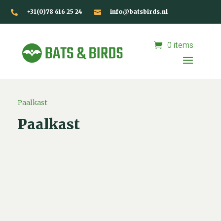
+31(0)78 616 25 24
info@batsbirds.nl


0 items
Paalkast
Paalkast