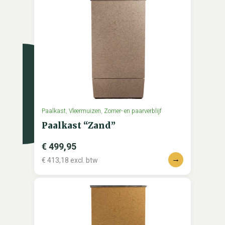
Paalkast
,
Vleermuizen
,
Zomer- en paarverblijf
Paalkast “Zand”
€
499,95
→
€
413,18
excl. btw