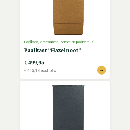
Paalkast
,
Vleermuizen
,
Zomer- en paarverblijf
Paalkast “Hazelnoot”
€
499,95
→
€
413,18
excl. btw