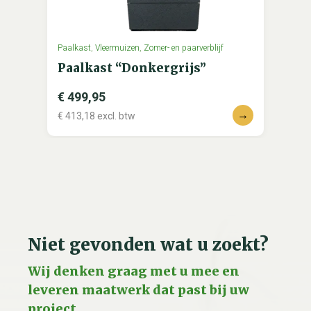
Paalkast
,
Vleermuizen
,
Zomer- en paarverblijf
Paalkast “Donkergrijs”
€
499,95
→
€
413,18
excl. btw
Niet gevonden wat u zoekt?
Wij denken graag met u mee en
leveren maatwerk dat past bij uw
project.