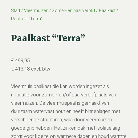
Start
/
Vleermuizen
/
Zomer- en paarverblijf
/
Paalkast
/
Paalkast “Terra”
Paalkast “Terra”
€
499,95
€
413,18
excl. btw
Vleermuis paalkast die kan worden ingezet als
mitigatie voor zomer- en/of paarverblijfplaats van
vleermuizen. De vleermuispaal is gemaakt van
duurzaam watervast hout en heeft binnenlagen met
verschillende structuren, waardoor vleermuizen
goede grip hebben. Het zinken dak met isolatielaag
zorgt voor koelte op warmere dagen en houd warmte