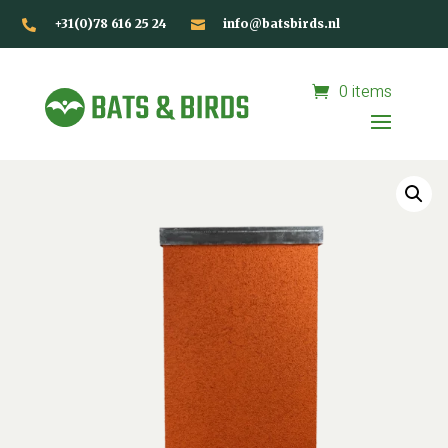
+31(0)78 616 25 24
info@batsbirds.nl


0 items