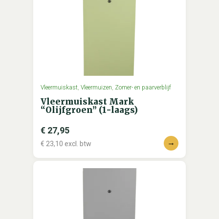
Vleermuiskast
,
Vleermuizen
,
Zomer- en paarverblijf
Vleermuiskast Mark
“Olijfgroen” (1-laags)
€
27,95
→
€
23,10
excl. btw