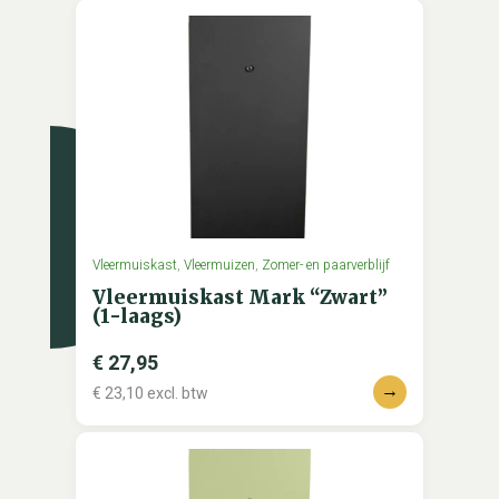
Vleermuiskast
,
Vleermuizen
,
Zomer- en paarverblijf
Vleermuiskast Mark “Zwart”
(1-laags)
€
27,95
→
€
23,10
excl. btw