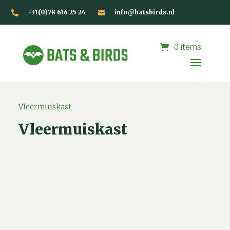
+31(0)78 616 25 24
info@batsbirds.nl


0 items
Vleermuiskast
Vleermuiskast