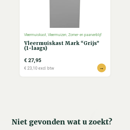
Vleermuiskast
,
Vleermuizen
,
Zomer- en paarverblijf
Vleermuiskast Mark “Grijs”
(1-laags)
€
27,95
→
€
23,10
excl. btw
Niet gevonden wat u zoekt?