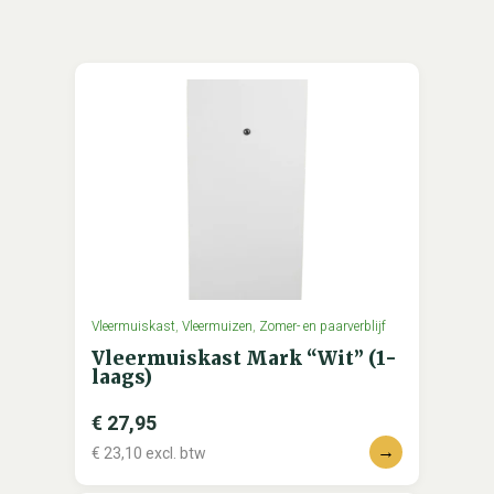
Vleermuiskast
,
Vleermuizen
,
Zomer- en paarverblijf
Vleermuiskast Mark “Wit” (1-
laags)
€
27,95
→
€
23,10
excl. btw