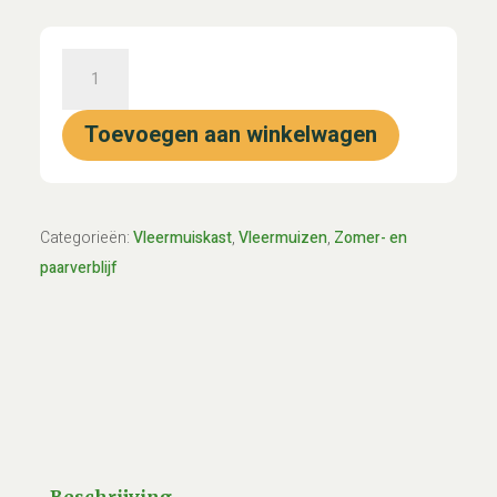
Vleermuiskast
Mark
"Grijs"
Toevoegen aan winkelwagen
(1-
laags)
aantal
Categorieën:
Vleermuiskast
,
Vleermuizen
,
Zomer- en
paarverblijf
Beschrijving