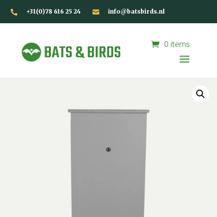
+31(0)78 616 25 24
info@batsbirds.nl


0 items