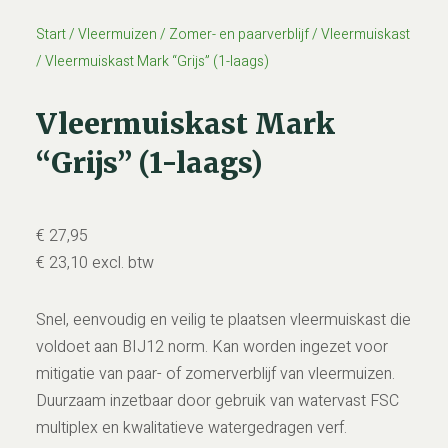
Start
/
Vleermuizen
/
Zomer- en paarverblijf
/
Vleermuiskast
/ Vleermuiskast Mark “Grijs” (1-laags)
Vleermuiskast Mark
“Grijs” (1-laags)
€
27,95
€
23,10
excl. btw
Snel, eenvoudig en veilig te plaatsen vleermuiskast die
voldoet aan BIJ12 norm. Kan worden ingezet voor
mitigatie van paar- of zomerverblijf van vleermuizen.
Duurzaam inzetbaar door gebruik van watervast FSC
multiplex en kwalitatieve watergedragen verf.